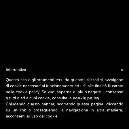
Informativa
×
Questo sito o gli strumenti terzi da questo utilizzati si avvalgono
di cookie necessari al funzionamento ed utili alle finalità illustrate
nella cookie policy. Se vuoi saperne di più o negare il consenso
a tutti o ad alcuni cookie, consulta la
cookie policy
.
Details
Chiudendo questo banner, scorrendo questa pagina, cliccando
su un link o proseguendo la navigazione in altra maniera,
acconsenti all’uso dei cookie.
© ADVCONSULTING 2019 / ALL RIGHTS RESERVED.